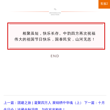
客服2
相聚虽短，快乐长存。中韵四方再次祝福
伟大的祖国节日快乐，国泰民安，山河无恙！
END
上一篇：团建之旅 | 凝聚四方人 展锦绣中华魂（上）
下一篇：十月
生日会｜珍藏金秋温情，与你岁岁相依！